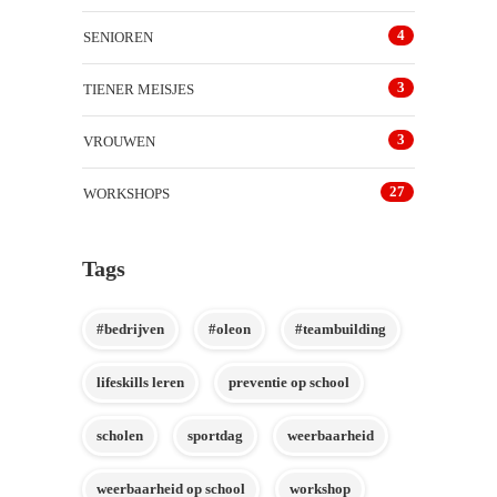
4
SENIOREN
3
TIENER MEISJES
3
VROUWEN
27
WORKSHOPS
Tags
#bedrijven
#oleon
#teambuilding
lifeskills leren
preventie op school
scholen
sportdag
weerbaarheid
weerbaarheid op school
workshop