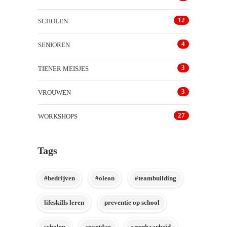
12
SCHOLEN
4
SENIOREN
3
TIENER MEISJES
3
VROUWEN
27
WORKSHOPS
Tags
#bedrijven
#oleon
#teambuilding
lifeskills leren
preventie op school
scholen
sportdag
weerbaarheid