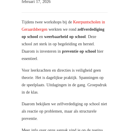
februari 17, 2026
Tijdens twee workshops bij de
Keerpuntscholen in
Geraardsbergen
werkten we rond
zelfverdediging
op school
en
weerbaarheid op school
. Deze
school zet sterk in op begeleiding en herstel.
Daarom is investeren in
preventie op school
hier
essentieel.
Voor leerkrachten en directies is veiligheid geen
theorie. Het is dagelijkse praktijk. Spanningen op
de speelplaats. Uitdagingen in de gang. Groepsdruk
in de klas.
Daarom bekijken we zelfverdediging op school niet
als reactie op problemen, maar als structurele
preventie.
Meer info over onze aanpak vind je op de pagina