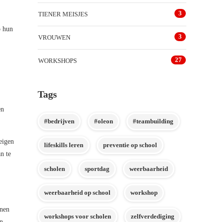
3
TIENER MEISJES
p hun
3
VROUWEN
27
WORKSHOPS
Tags
en
#bedrijven
#oleon
#teambuilding
 eigen
lifeskills leren
preventie op school
n te
scholen
sportdag
weerbaarheid
weerbaarheid op school
workshop
nnen
workshops voor scholen
zelfverdediging
en