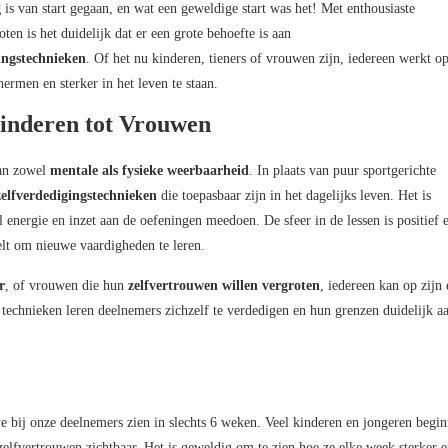
g
is van start gegaan, en wat een geweldige start was het! Met enthousiaste
n is het duidelijk dat er een grote behoefte is aan
ingstechnieken
. Of het nu kinderen, tieners of vrouwen zijn, iedereen werkt o
ermen en sterker in het leven te staan.
inderen tot Vrouwen
aan zowel
mentale als fysieke weerbaarheid
. In plaats van puur sportgerichte
 zelfverdedigingstechnieken
die toepasbaar zijn in het dagelijks leven. Het is
 energie en inzet aan de oefeningen meedoen. De sfeer in de lessen is positief 
elt om nieuwe vaardigheden te leren.
r
, of vrouwen die hun
zelfvertrouwen willen vergroten
, iedereen kan op zijn
technieken leren deelnemers zichzelf te verdedigen en hun grenzen duidelijk aa
we bij onze deelnemers zien in slechts 6 weken. Veel kinderen en jongeren begi
zelfvertrouwen zichtbaar. Het is geweldig om te zien hoe ze elke week sterker 