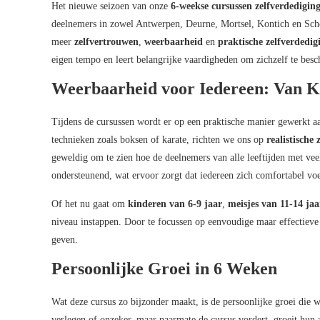
Het nieuwe seizoen van onze
6-weekse cursussen zelfverdedigin
deelnemers in zowel Antwerpen, Deurne, Mortsel, Kontich en Schote
meer
zelfvertrouwen
,
weerbaarheid
en
praktische zelfverdedig
eigen tempo en leert belangrijke vaardigheden om zichzelf te besch
Weerbaarheid voor Iedereen: Van K
Tijdens de cursussen wordt er op een praktische manier gewerkt 
technieken zoals boksen of karate, richten we ons op
realistische
geweldig om te zien hoe de deelnemers van alle leeftijden met veel
ondersteunend, wat ervoor zorgt dat iedereen zich comfortabel vo
Of het nu gaat om
kinderen van 6-9 jaar
,
meisjes van 11-14 jaa
niveau instappen. Door te focussen op eenvoudige maar effectieve 
geven.
Persoonlijke Groei in 6 Weken
Wat deze cursus zo bijzonder maakt, is de persoonlijke groei die 
verlegen of onzeker, maar naarmate de cursus vordert, groeit hun 