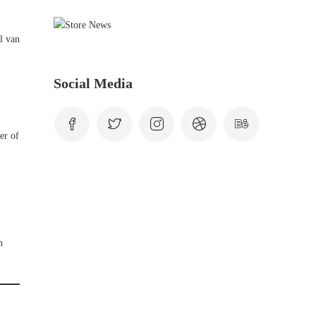
l van
Social Media
er of
n