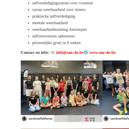
zelfverdedigingscursus voor vrouwen
cursus weerbaarheid voor tieners
praktische zelfverdediging
mentale weerbaarheid
weerbaarheidstraining Antwerpen
zelfvertrouwen opbouwen
persoonlijke groei in 6 weken
Contact en info:
info@san-do.be
www.san-do.be