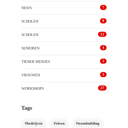
7
NEWS
9
SCHOLEN
12
SCHOLEN
4
SENIOREN
3
TIENER MEISJES
3
VROUWEN
27
WORKSHOPS
Tags
#bedrijven
#oleon
#teambuilding